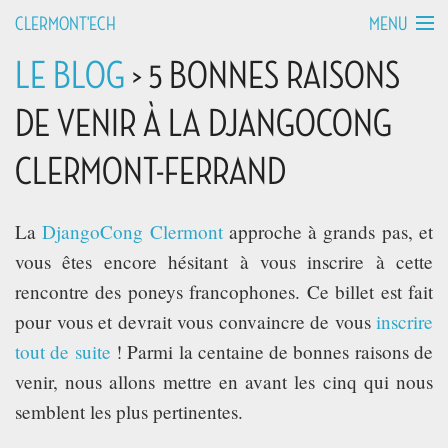
MENU
CLERMONT'ECH
LE BLOG
> 5 BONNES RAISONS
MANIFESTO
DE VENIR À LA DJANGOCONG
API HOURS
CLERMONT-FERRAND
TALKS
La
DjangoCong Clermont
approche à grands pas, et
WORKSHOPS
vous êtes encore hésitant à vous inscrire à cette
rencontre des poneys francophones. Ce billet est fait
GROUPS
pour vous et devrait vous convaincre de vous
inscrire
tout de suite
! Parmi la centaine de bonnes raisons de
DEVCAMPS
venir, nous allons mettre en avant les cinq qui nous
semblent les plus pertinentes.
BLOG