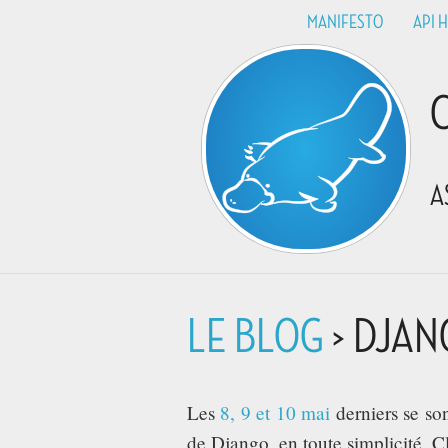
MANIFESTO
API 
A
LE BLOG
> DJANG
Les
8, 9 et 10 mai
derniers se so
de Django, en toute simplicité. C