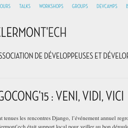
HOURS
TALKS
WORKSHOPS
GROUPS
DEVCAMPS
CLERMON
T'ECH
SSOCIATION DE DÉVELOPPEUSES ET DÉVELO
OCONG'15 : VENI, VIDI, VICI
nt tenues les rencontres Django, l’événement annuel reg
lermont’ech était support local pour veiller au bon déroule