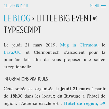
MENU
CLERMONT'ECH
LE BLOG
> LITTLE BIG EVENT#1
MANIFESTO
TYPESCRIPT
API HOURS
Le jeudi 21 mars 2019,
Mug in Clermont
, le
TALKS
LavaJUG
et Clermont’ech s’associent pour la
première fois afin de vous proposer une soirée
WORKSHOPS
exceptionnelle.
GROUPS
INFORMATIONS PRATIQUES
DEVCAMPS
jeudi 21 mars
Cette soirée est organisée le
à partir
18h30
Bivouac
de
dans les locaux du
à l’hôtel de
BLOG
Hôtel de région, 59
région. L’adresse exacte est :