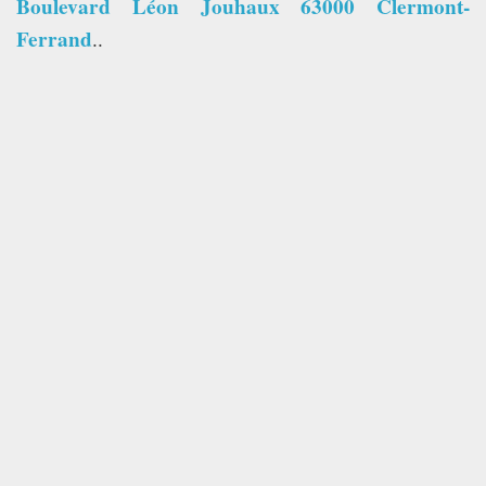
Boulevard Léon Jouhaux 63000 Clermont-
TECH TIME
Ferrand
..
ASSOCIATION