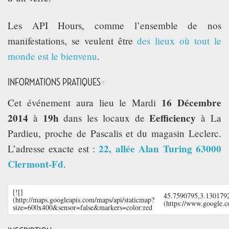
Les API Hours, comme l’ensemble de nos
manifestations, se veulent être
des lieux où tout le
monde est le bienvenu
.
INFORMATIONS PRATIQUES
¶
16 Décembre
Cet événement aura lieu le Mardi
2014
19h
Eefficiency
à
dans les locaux de
à La
Pardieu, proche de Pascalis et du magasin Leclerc.
22, allée Alan Turing 63000
L’adresse exacte est :
Clermont-Fd
.
[![]
45.7590795,3.1301792
(http://maps.googleapis.com/maps/api/staticmap?
(https://www.google
size=600x400&sensor=false&markers=color:red