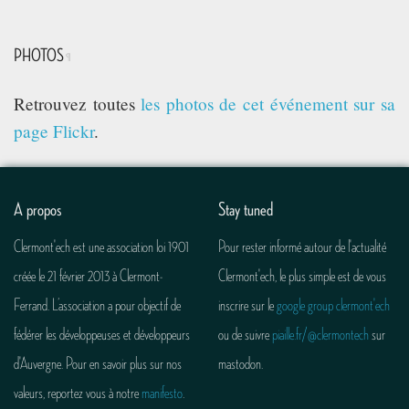
PHOTOS
¶
Retrouvez toutes
les photos de cet événement sur sa
page Flickr
.
A propos
Stay tuned
Clermont'ech est une association loi 1901
Pour rester informé autour de l'actualité
créée le 21 février 2013 à Clermont-
Clermont'ech, le plus simple est de vous
Ferrand. L’association a pour objectif de
inscrire sur le
google group clermont'ech
fédérer les développeuses et développeurs
ou de suivre
piaille.fr/@clermontech
sur
d'Auvergne. Pour en savoir plus sur nos
mastodon.
valeurs, reportez vous à notre
manifesto
.