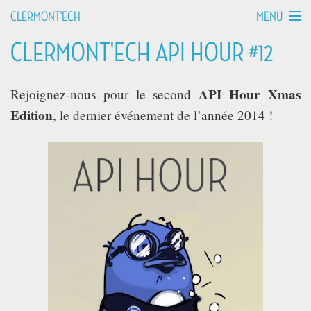
MENU
CLERMONT'ECH
CLERMONT'ECH API HOUR #12
MANIFESTO
API HOURS
API Hour Xmas
Rejoignez-nous pour le second
Edition
, le dernier événement de l’année 2014 !
TALKS
WORKSHOPS
GROUPS
DEVCAMPS
BLOG