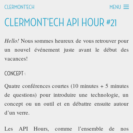
MENU
CLERMONT'ECH
CLERMONT'ECH API HOUR #21
MANIFESTO
API HOURS
Hello!
Nous sommes heureux de vous retrouver pour
un nouvel événement juste avant le début des
TALKS
vacances!
WORKSHOPS
CONCEPT
¶
Quatre conférences courtes (10 minutes + 5 minutes
GROUPS
de questions) pour introduire une technologie, un
concept ou un outil et en débattre ensuite autour
DEVCAMPS
d’un verre.
BLOG
Les API Hours, comme l’ensemble de nos