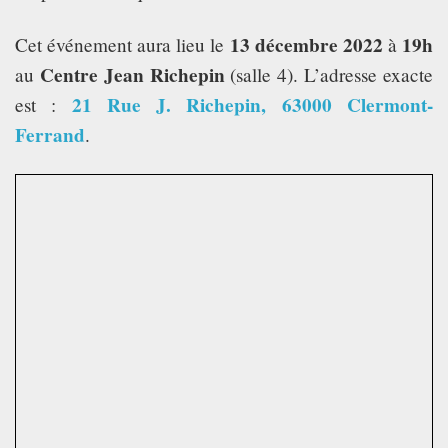
TECH TIME
13 décembre 2022
19h
Cet événement aura lieu le
à
Centre Jean Richepin
au
(salle 4). L’adresse exacte
ASSOCIATION
21 Rue J. Richepin, 63000 Clermont-
est :
Ferrand
.