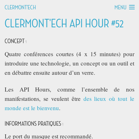
MENU
CLERMONT'ECH
CLERMONT'ECH API HOUR #52
MANIFESTO
API HOURS
CONCEPT
¶
Quatre conférences courtes (4 x 15 minutes) pour
TALKS
introduire une technologie, un concept ou un outil et
en débattre ensuite autour d’un verre.
WORKSHOPS
Les API Hours, comme l’ensemble de nos
GROUPS
manifestations, se veulent être
des lieux où tout le
monde est le bienvenu
.
DEVCAMPS
INFORMATIONS PRATIQUES
¶
BLOG
Le port du masque est recommandé.