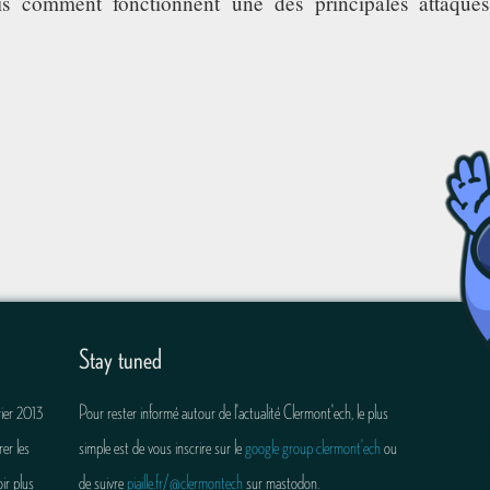
is comment fonctionnent une des principales attaque
Stay tuned
rier 2013
Pour rester informé autour de l'actualité Clermont'ech, le plus
er les
simple est de vous inscrire sur le
google group clermont'ech
ou
ir plus
de suivre
piaille.fr/@clermontech
sur mastodon.