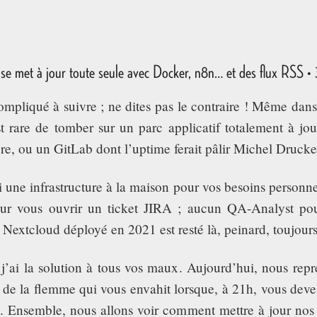
se met à jour toute seule avec Docker, n8n… et des flux RSS •
compliqué à suivre ; ne dites pas le contraire ! Même dans 
st rare de tomber sur un parc applicatif totalement à jo
ère, ou un GitLab dont l’uptime ferait pâlir Michel Drucke
une infrastructure à la maison pour vos besoins personne
pour vous ouvrir un ticket JIRA ; aucun QA-Analyst p
 Nextcloud déployé en 2021 est resté là, peinard, toujours
 j’ai la solution à tous vos maux. Aujourd’hui, nous repr
g de la flemme qui vous envahit lorsque, à 21h, vous de
e. Ensemble, nous allons voir comment mettre à jour no