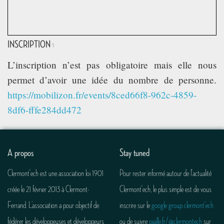
INSCRIPTION
¶
L’inscription n’est pas obligatoire mais elle nous
permet d’avoir une idée du nombre de personne.
https://mobilizon.fr/events/8ced66f8-962c-4859-
8df6-fffe284dd472
A propos
Stay tuned
Clermont'ech est une association loi 1901
Pour rester informé autour de l'actualité
créée le 21 février 2013 à Clermont-
Clermont'ech, le plus simple est de vous
Ferrand. L’association a pour objectif de
inscrire sur le
google group clermont'ech
fédérer les développeuses et développeurs
ou de suivre
piaille.fr/@clermontech
sur