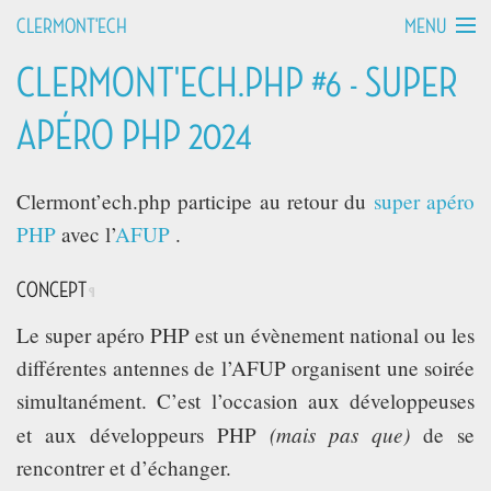
MENU
CLERMONT'ECH
CLERMONT'ECH.PHP #6 - SUPER
MANIFESTO
APÉRO PHP 2024
API HOURS
Clermont’ech.php participe au retour du
super apéro
TALKS
PHP
avec l’
AFUP
.
WORKSHOPS
CONCEPT
¶
GROUPS
Le super apéro PHP est un évènement national ou les
différentes antennes de l’AFUP organisent une soirée
DEVCAMPS
simultanément. C’est l’occasion aux développeuses
(mais pas que)
et aux développeurs PHP
de se
BLOG
rencontrer et d’échanger.