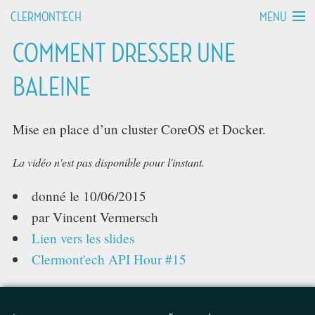
MENU
CLERMONT'ECH
COMMENT DRESSER UNE
MANIFESTO
BALEINE
API HOURS
Mise en place d’un cluster CoreOS et Docker.
TALKS
La vidéo n'est pas disponible pour l'instant.
WORKSHOPS
donné le
10/06/2015
GROUPS
par Vincent Vermersch
Lien vers les slides
DEVCAMPS
Clermont'ech API Hour #15
BLOG