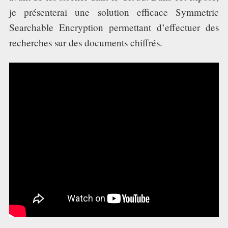
TECH TIME
je présenterai une solution efficace Symmetric
Searchable Encryption permettant d’effectuer des
ASSOCIATION
recherches sur des documents chiffrés.