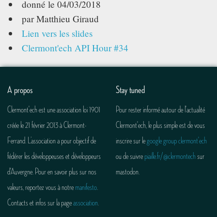
donné le
04/03/2018
par Matthieu Giraud
Lien vers les slides
Clermont'ech API Hour #34
A propos
Stay tuned
Clermont'ech est une association loi 1901
Pour rester informé autour de l'actualité
créée le 21 février 2013 à Clermont-
Clermont'ech, le plus simple est de vous
Ferrand. L’association a pour objectif de
inscrire sur le
google group clermont'ech
fédérer les développeuses et développeurs
ou de suivre
piaille.fr/@clermontech
sur
d'Auvergne. Pour en savoir plus sur nos
mastodon.
valeurs, reportez vous à notre
manifesto
.
Contacts et infos sur la page
association
.