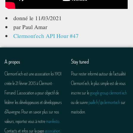
TECH TIME
donné le
11/03/2021
ASSOCIATION
par Paul Amar
Clermont'ech API Hour #47
A propos
Stay tuned
Clermont'ech est une association loi 1901
Pour rester informé autour de l'actualité
créée le 21 février 2013 à Clermont-
Clermont'ech, le plus simple est de vous
Ferrand. L’association a pour objectif de
inscrire sur le
google group clermont'ech
fédérer les développeuses et développeurs
ou de suivre
piaille.fr/@clermontech
sur
d'Auvergne. Pour en savoir plus sur nos
mastodon.
valeurs, reportez vous à notre
manifesto
.
Contacts et infos sur la page
association
.