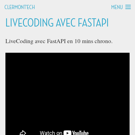
MENU
CLERMONT'ECH
LIVECODING AVEC FASTAPI
MANIFESTO
API HOURS
LiveCoding avec FastAPI en 10 mins chrono.
TALKS
WORKSHOPS
GROUPS
DEVCAMPS
BLOG