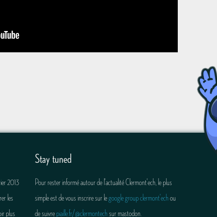
Stay tuned
rier 2013
Pour rester informé autour de l'actualité Clermont'ech, le plus
er les
simple est de vous inscrire sur le
google group clermont'ech
ou
ir plus
de suivre
piaille.fr/@clermontech
sur mastodon.