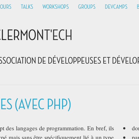
HOURS
TALKS
WORKSHOPS
GROUPS
DEVCAMPS
CLERMON
T'ECH
SSOCIATION DE DÉVELOPPEUSES ET DÉVELO
ES (AVEC PHP)
pt des langages de programmation. En bref, ils
do
ypé mais sans être spécifiquement lié à un type
pa