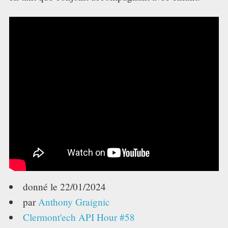
TECH TIME
ASSOCIATION
donné le
22/01/2024
par
Anthony Graignic
Clermont'ech API Hour #58