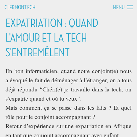
MENU
CLERMONT'ECH
EXPATRIATION : QUAND
MANIFESTO
L'AMOUR ET LA TECH
API HOURS
S'ENTREMÊLENT
TALKS
En bon informaticien, quand notre conjoint(e) nous
WORKSHOPS
a évoqué le fait de déménager à l’étranger, on a tous
déjà répondu “Chéri(e) je travaille dans la tech, on
GROUPS
s’expatrie quand et où tu veux”.
Mais comment ça se passe dans les faits ? Et quel
DEVCAMPS
rôle pour le conjoint accompagnant ?
Retour d’expérience sur une expatriation en Afrique
BLOG
en tant que conjoint accompagnant avec enfant.