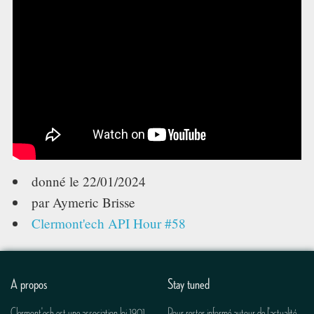
TECH TIME
ASSOCIATION
donné le
22/01/2024
par Aymeric Brisse
Clermont'ech API Hour #58
A propos
Stay tuned
Clermont'ech est une association loi 1901
Pour rester informé autour de l'actualité