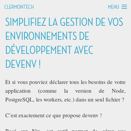
MENU
CLERMONT'ECH
SIMPLIFIEZ LA GESTION DE VOS
MANIFESTO
ENVIRONNEMENTS DE
API HOURS
DÉVELOPPEMENT AVEC
TALKS
DEVENV !
WORKSHOPS
Et si vous pouviez déclarer tous les besoins de votre
GROUPS
application (comme la version de Node,
PostgreSQL, les workers, etc.) dans un seul fichier ?
DEVCAMPS
C’est exactement ce que propose devenv !
BLOG
Basé sur Nix, cet outil permet de gérer vos