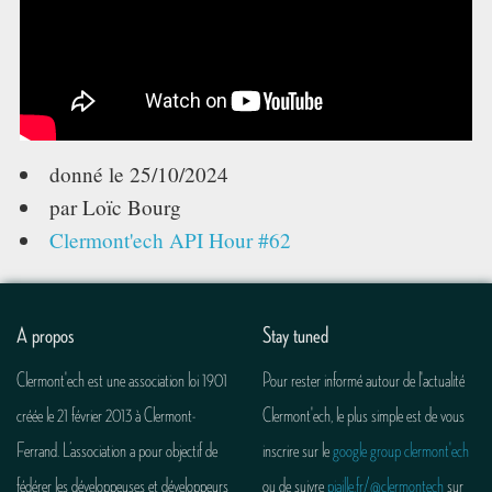
donné le
25/10/2024
par Loïc Bourg
Clermont'ech API Hour #62
A propos
Stay tuned
Clermont'ech est une association loi 1901
Pour rester informé autour de l'actualité
créée le 21 février 2013 à Clermont-
Clermont'ech, le plus simple est de vous
Ferrand. L’association a pour objectif de
inscrire sur le
google group clermont'ech
fédérer les développeuses et développeurs
ou de suivre
piaille.fr/@clermontech
sur