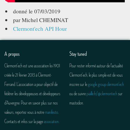
donné le
07/03/2019
par Michel CHEMINAT
Clermont'ech API Hour
A propos
Stay tuned
Clermont'ech est une association loi 1901
Pour rester informé autour de l'actualité
créée le 21 février 2013 à Clermont-
Clermont'ech, le plus simple est de vous
Ferrand. L’association a pour objectif de
inscrire sur le
google group clermont'ech
fédérer les développeuses et développeurs
ou de suivre
piaille.fr/@clermontech
sur
d'Auvergne. Pour en savoir plus sur nos
mastodon.
valeurs, reportez vous à notre
manifesto
.
Contacts et infos sur la page
association
.