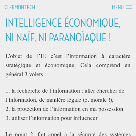
MENU
CLERMONT'ECH
INTELLIGENCE ÉCONOMIQUE,
MANIFESTO
NI NAÏF, NI PARANOÏAQUE !
API HOURS
L’objet de l’IE c’est l’information à caractère
TALKS
stratégique et économique. Cela comprend en
général 3 volets :
WORKSHOPS
la recherche de l’information : aller chercher de
GROUPS
l’information, de manière légale (et morale !),
DEVCAMPS
la protection de l’information en ma possession
utiliser l’information pour influencer
BLOG
Le point 2. fait appel à la sécurité des systèmes